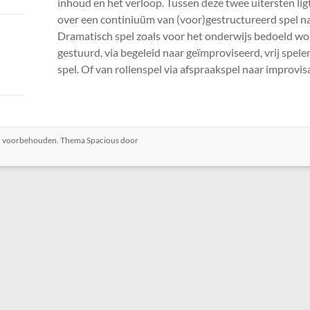
inhoud en het verloop. Tussen deze twee uitersten li
over een continiuüm van (voor)gestructureerd spel na
Dramatisch spel zoals voor het onderwijs bedoeld wo
gestuurd, via begeleid naar geïmproviseerd, vrij spelen
spel. Of van rollenspel via afspraakspel naar improvisa
ten voorbehouden. Thema
Spacious
door