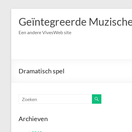
Ga
naar
Geïntegreerde Muzische
de
inhoud
Een andere VivesWeb site
Dramatisch spel
Archieven